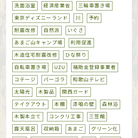
洗面浴室
経済産業省
三輪車置き場
東京ディズニーランド
川
予約
耐震改修
自然派
いぐさ
あまご山キャンプ場
利用促進
木造住宅耐震改修
ひな祭り
自転車置き場
UZU
補助金登録事業者
コテージ
パーゴラ
和歌山テレビ
太陽光
木製品
関西ガード
テイクアウト
本棚
漆喰の壁
森林浴
木製本立て
コンクリ工事
三笠館
露天風呂
収納箱
あまご
グリーン化