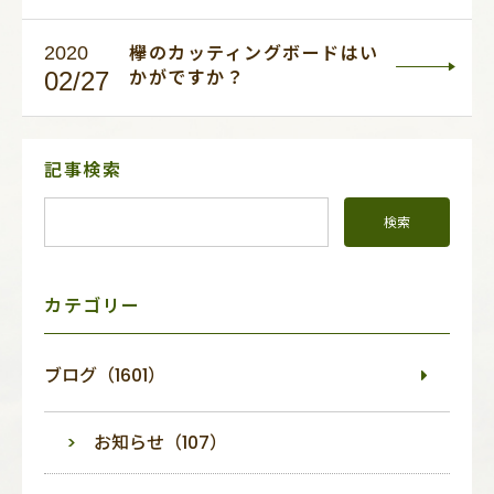
2020
欅のカッティングボードはい
02/27
かがですか？
サ
記事検索
イ
ド
メ
ニ
ュ
ー
カテゴリー
ブログ（1601）
お知らせ（107）