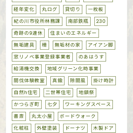
経年変化
丸ログ
貸切り
一枚板
紀の川市役所林務課
南部鉄瓶
230
奇跡の9連休
住まいのエネルギー
無垢建具
柵
無垢材の家
アイアン脚
窓リノベ事業登録事業者
のあはうす
給湯機交換
地域グリーン化時事業
間伐体験教室
真鍮
隙間風
掛け時計
自然h住宅
二世帯住宅
地鎮祭
かつらぎ町
七夕
ワーキングスペース
書斎
丸太小屋
ボードウォーク
化粧柱
外壁塗装
ドーナツ
木製ドア