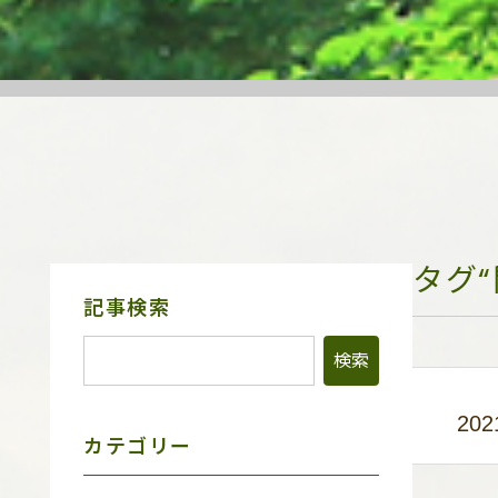
タグ
サ
記事検索
イ
ド
メ
ニ
ュ
202
ー
カテゴリー