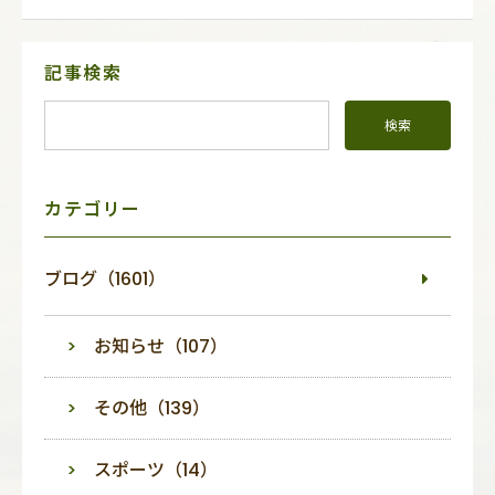
サ
記事検索
イ
ド
メ
ニ
ュ
ー
カテゴリー
ブログ（1601）
お知らせ（107）
その他（139）
スポーツ（14）