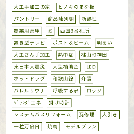
大工手加工の家
ヒノキのまな板
パントリー
商品陳列棚
断熱性
農業用倉庫
窓
西国3番札所
置き型テレビ
ポスト＆ビーム
明るい
大工さん手加工
熱中症
桃山町神田
東日本大震災
大型補助金
LED
ホットドッグ
和歌山線
介護
バレルサウナ
呼吸する家
ロッジ
ﾍﾞﾗﾝﾀﾞ工事
掛け時計
システムバスリフォーム
瓦修理
大引き
一粒万倍日
焼鳥
モデルプラン