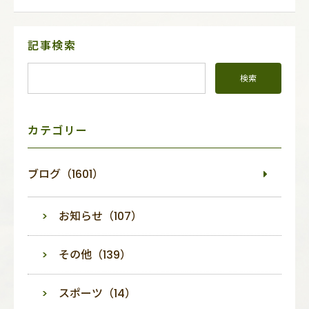
サ
記事検索
イ
ド
メ
ニ
ュ
ー
カテゴリー
ブログ（1601）
お知らせ（107）
その他（139）
スポーツ（14）