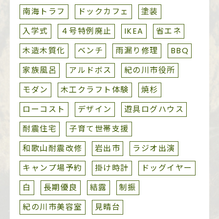
南海トラフ
ドックカフェ
塗装
入学式
４号特例廃止
IKEA
省エネ
木造木質化
ベンチ
雨漏り修理
BBQ
家族風呂
アルドボス
紀の川市役所
モダン
木工クラフト体験
焼杉
ローコスト
デザイン
遊具ログハウス
耐震住宅
子育て世帯支援
和歌山耐震改修
岩出市
ラジオ出演
キャンプ場予約
掛け時計
ドッグイヤー
白
長期優良
結露
制振
紀の川市美容室
見晴台