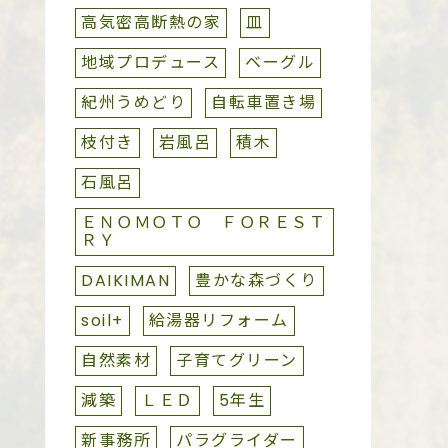
高気密高断熱の家
皿
地域プロデュース
ベーグル
紀州うめどり
自転車置き場
枝付き
岩風呂
積木
石風呂
ＥＮＯＭＯＴＯ ＦＯＲＥＳＴ
ＲＹ
DAIKIMAN
豊かな森づくり
soil+
給湯器リフォーム
自然素材
子育てグリーン
減築
ＬＥＤ
5年生
新事務所
パラグライダー