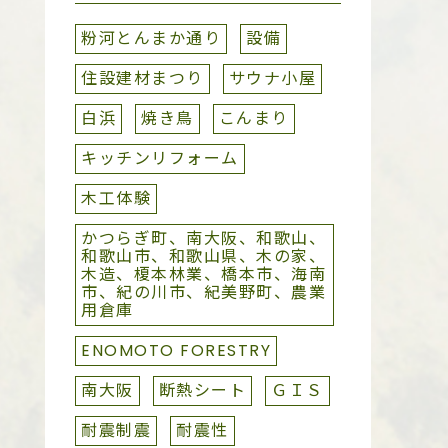
粉河とんまか通り
設備
住設建材まつり
サウナ小屋
白浜
焼き鳥
こんまり
キッチンリフォーム
木工体験
かつらぎ町、南大阪、和歌山、
和歌山市、和歌山県、木の家、
木造、榎本林業、橋本市、海南
市、紀の川市、紀美野町、農業
用倉庫
ENOMOTO FORESTRY
南大阪
断熱シート
ＧＩＳ
耐震制震
耐震性