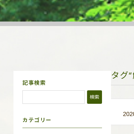
タグ
サ
記事検索
イ
ド
メ
ニ
ュ
202
ー
カテゴリー