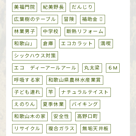
美福門院
紀美野長
だんじり
広葉樹のテーブル
冒険
補助金 
林業男子
中学校
断熱リフォーム
和歌山」
倉庫
エコカラット
満喫
シックハウス対策
エコ ディーアールアール
丸太梁
６M
呼吸する家
和歌山県農林水産業賞
子ども連れ
竿
ナチュラルテイスト
えのりん
夏季休業
バイキング
和歌山木の家
安全性
高野口町
リサイクル
複合ガラス
無垢天井板