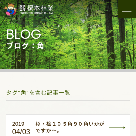
ブログ：角
タグ“角”を含む記事一覧
2019
杉・桧１０５角９０角いかが
04/03
ですか～。