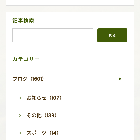
サ
記事検索
イ
ド
メ
ニ
ュ
ー
カテゴリー
ブログ（1601）
お知らせ（107）
その他（139）
スポーツ（14）