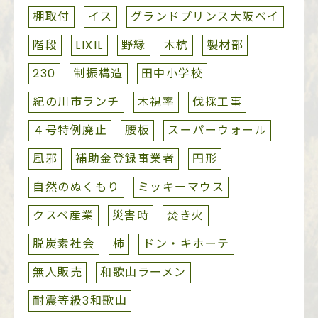
棚取付
イス
グランドプリンス大阪ベイ
階段
LIXIL
野縁
木杭
製材部
230
制振構造
田中小学校
紀の川市ランチ
木視率
伐採工事
４号特例廃止
腰板
スーパーウォール
風邪
補助金登録事業者
円形
自然のぬくもり
ミッキーマウス
クスベ産業
災害時
焚き火
脱炭素社会
柿
ドン・キホーテ
無人販売
和歌山ラーメン
耐震等級3和歌山