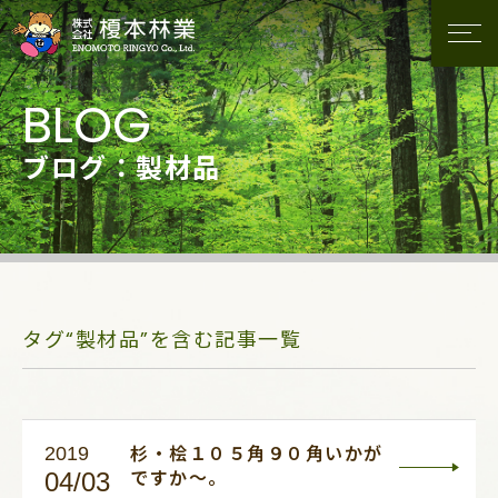
ブログ：製材品
タグ“製材品”を含む記事一覧
2019
杉・桧１０５角９０角いかが
04/03
ですか～。