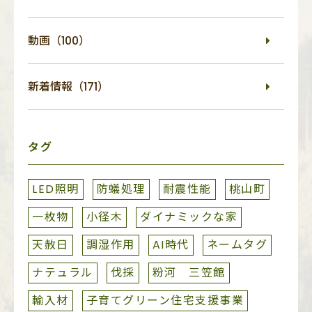
動画（100）
新着情報（171）
タグ
LED照明
防蟻処理
耐震性能
桃山町
一枚物
小径木
ダイナミックな家
天赦日
調湿作用
AI時代
ネームタグ
ナテュラル
伐採
粉河 三笠館
輸入材
子育てグリーン住宅支援事業