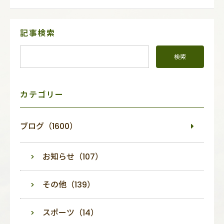
サ
記事検索
イ
ド
メ
ニ
ュ
ー
カテゴリー
ブログ（1600）
お知らせ（107）
その他（139）
スポーツ（14）