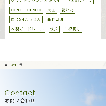
グランドプリンス大阪ベイ
西国33かしょ
CIRCLE BENCH
大工
紀州材
国道24ごうせん
高野口町
木製ガードレール
伐採
１棟貸し
HOME
蛍
お問い合わせ