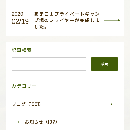
2020
あまご山プライベートキャン
02/19
プ場のフライヤーが完成しま
した。
サ
記事検索
イ
ド
メ
ニ
ュ
ー
カテゴリー
ブログ（1601）
お知らせ（107）