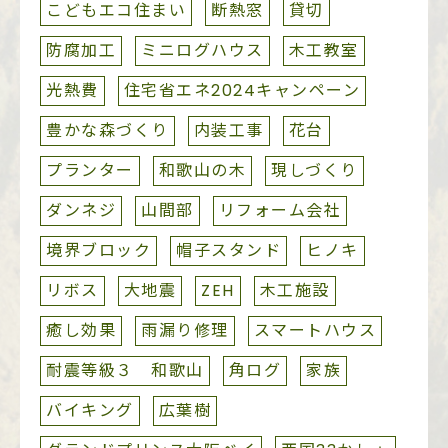
こどもエコ住まい
断熱窓
貸切
防腐加工
ミニログハウス
木工教室
光熱費
住宅省エネ2024キャンペーン
豊かな森づくり
内装工事
花台
プランター
和歌山の木
現しづくり
ダンネジ
山間部
リフォーム会社
境界ブロック
帽子スタンド
ヒノキ
リボス
大地震
ZEH
木工施設
癒し効果
雨漏り修理
スマートハウス
耐震等級３ 和歌山
角ログ
家族
バイキング
広葉樹