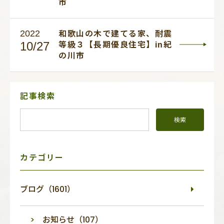
市
2022
和歌山の木で建てる家、耐震
10/27
等級３【長期優良住宅】in紀
の川市
サ
記事検索
イ
ド
メ
ニ
ュ
ー
カテゴリー
ブログ（1601）
お知らせ（107）