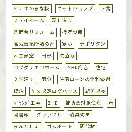
ヒノキのまな板
ネットショップ
幸義
ステイホーム
現し造り
洗面台リフォーム
換気設備
高気密高断熱の家
寒い
ナポリタン
木工教室
円形
抗菌力
コソダテエコホーム
NHK総合
住宅
２階建て
節分
住宅ローンの金利優遇
復活
防火認定ログハウス
紀美野長
ﾍﾞﾗﾝﾀﾞ工事
ZHE
補助金対象住宅
春
図書館
グラップル
消臭効果
みんとしょ
ゴムボート
間伐材