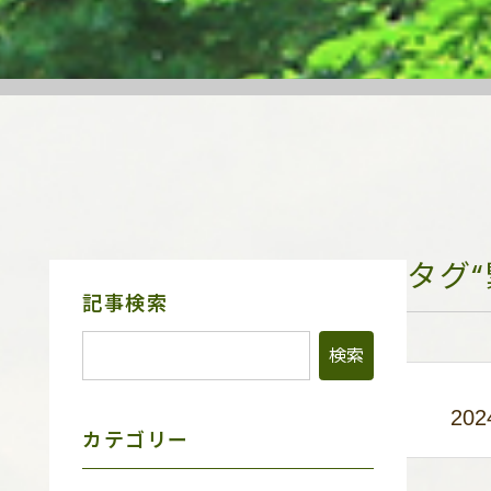
タグ
サ
記事検索
イ
ド
メ
ニ
ュ
202
ー
カテゴリー