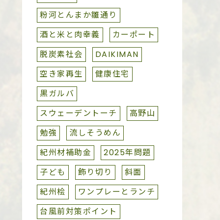
粉河とんまか雛通り
酒と米と肉幸義
カーポート
脱炭素社会
DAIKIMAN
空き家再生
健康住宅
黒ガルバ
スウェーデントーチ
高野山
勉強
流しそうめん
紀州材補助金
2025年問題
子ども
飾り切り
斜面
紀州桧
ワンプレーとランチ
台風前対策ポイント