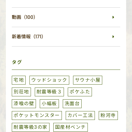
動画（100）
新着情報（171）
タグ
宅地
ウッドショック
サウナ小屋
別荘地
耐震等級３
ポケふた
漆喰の壁
小幅板
洗面台
ポケットモンスター
カバー工法
粉河寺
耐震等級3の家
国産材ベンチ