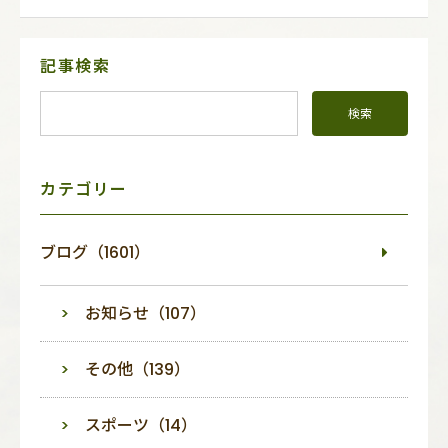
サ
記事検索
イ
ド
メ
ニ
ュ
ー
カテゴリー
ブログ（1601）
お知らせ（107）
その他（139）
スポーツ（14）