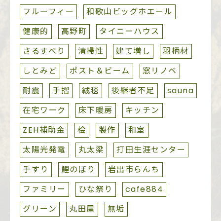
フルーフィー
和歌山ビッグホエール
健康的
高野町
タイニーハウス
さるすべり
清掃性
建て増し
羽柄材
しとみど
ポスト＆ビーム
窓リノベ
耐震
手摺
絨毯
後継者不足
sauna
在宅ワーク
床下暖房
キッチン
ZEH補助金
桧
製作
和室
太陽光発電
丸太梁
打田生涯センター
手すり
鯉のぼり
岩出市らんち
ファミリー
ひな祭り
cafe884
グリーン
丸田屋
無垢