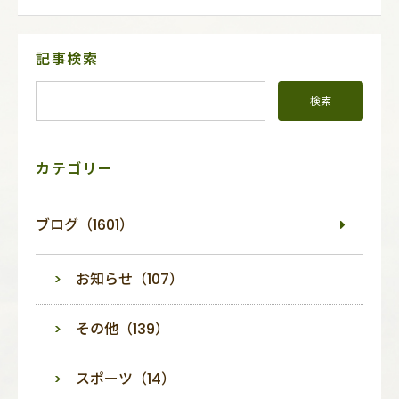
サ
記事検索
イ
ド
メ
ニ
ュ
ー
カテゴリー
ブログ（1601）
お知らせ（107）
その他（139）
スポーツ（14）