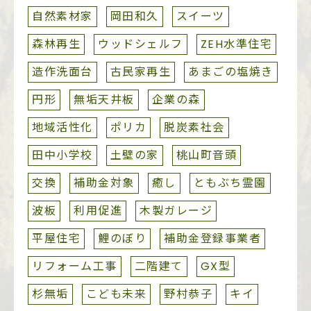
自然素材家
岡田和久
スイーツ
森林再生
ウッドシェルフ
ZEH水準住宅
造作洗面台
古民家再生
あまごの塩焼き
円形
無垢天井板
企業の森
地域活性化
ポリカ
脱炭素社会
田中小学校
土壁の家
桃山町音頭
交換
補助金対象
癒し
ともぶち霊園
波板
利用促進
木製ガレージ
平屋住宅
鯉のぼり
補助金登録事業者
リフォーム工事
二階建て
GX型
杉無垢
こども未来
野村恭子
キイ