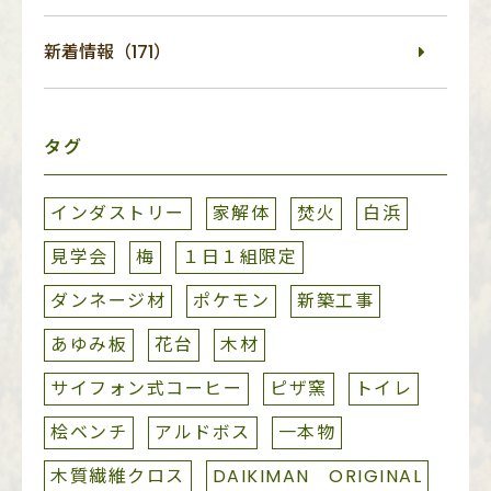
新着情報（171）
タグ
インダストリー
家解体
焚火
白浜
見学会
梅
１日１組限定
ダンネージ材
ポケモン
新築工事
あゆみ板
花台
木材
サイフォン式コーヒー
ピザ窯
トイレ
桧ベンチ
アルドボス
一本物
木質繊維クロス
DAIKIMAN ORIGINAL