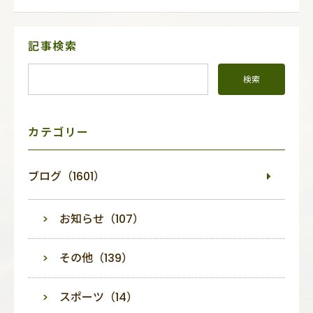
サ
記事検索
イ
ド
メ
ニ
ュ
ー
カテゴリー
ブログ（1601）
お知らせ（107）
その他（139）
スポーツ（14）