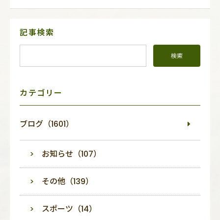
サ
記事検索
イ
ド
メ
ニ
ュ
ー
カテゴリー
ブログ（1601）
お知らせ（107）
その他（139）
スポーツ（14）