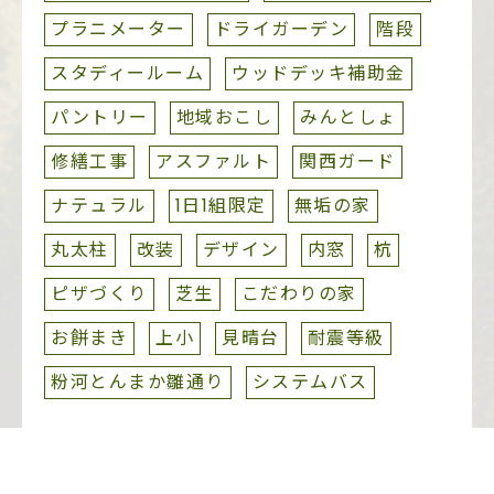
プラニメーター
ドライガーデン
階段
スタディールーム
ウッドデッキ補助金
パントリー
地域おこし
みんとしょ
修繕工事
アスファルト
関西ガード
ナテュラル
1日1組限定
無垢の家
丸太柱
改装
デザイン
内窓
杭
ピザづくり
芝生
こだわりの家
お餅まき
上小
見晴台
耐震等級
粉河とんまか雛通り
システムバス