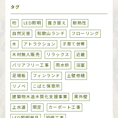
タグ
桁
LED照明
葺き替え
断熱性
自然災害
和歌山ランチ
フローリング
木
アトラクション
子育て世帯
木材無人販売
リラックス
近畿
バリアフリー工事
雨水枡
浴室
足場板
フィンランド
土壁修繕
リノベ
こばと保育所
建築物木造木質化支援事業
黒外壁
上水道
限定
カーポート工事
LED照明器具
設備工事