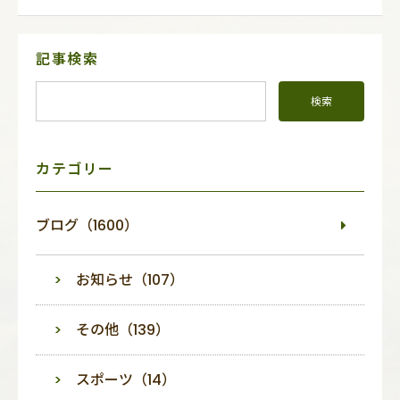
サ
記事検索
イ
ド
メ
ニ
ュ
ー
カテゴリー
ブログ（1600）
お知らせ（107）
その他（139）
スポーツ（14）