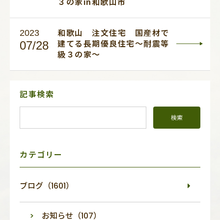
３の家in和歌山市
2023
和歌山 注文住宅 国産材で
07/28
建てる長期優良住宅～耐震等
級３の家～
サ
記事検索
イ
ド
メ
ニ
ュ
ー
カテゴリー
ブログ（1601）
お知らせ（107）