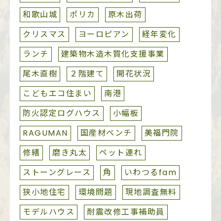
和歌山城
ポリカ
原木出荷
クリスマス
ヨーロピアン
経年変化
ランチ
建築物木造木質化支援事業
尾木直樹
２階建て
開花状況
こどもエコ住まい
南港
防火認定ログハウス
小幅板
RAGUMAN
国産材ベンチ
美福門院
修繕
磨き丸太
ペット連れ
ストーングレース
角
いわつるfam
狭小地住宅
環境問題
現地調査無料
モデルハウス
耐震改修工事補助員