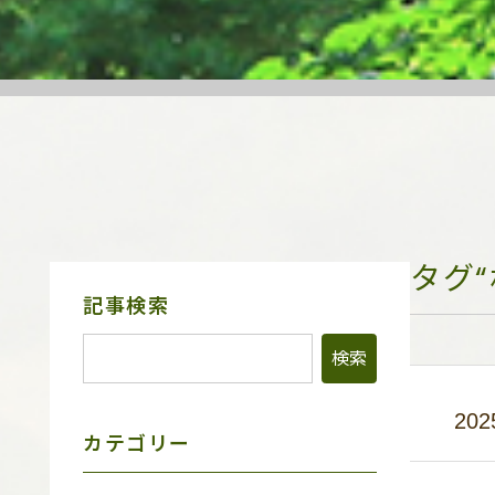
タグ
サ
記事検索
イ
ド
メ
ニ
ュ
202
ー
カテゴリー