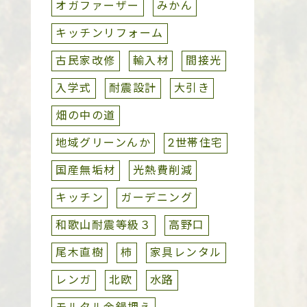
オガファーザー
みかん
キッチンリフォーム
古民家改修
輸入材
間接光
入学式
耐震設計
大引き
畑の中の道
地域グリーンんか
2世帯住宅
国産無垢材
光熱費削減
キッチン
ガーデニング
和歌山耐震等級３
高野口
尾木直樹
柿
家具レンタル
レンガ
北欧
水路