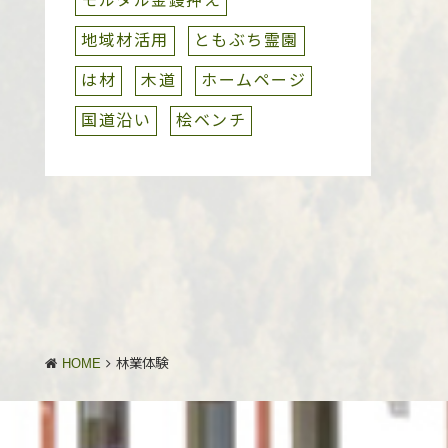
モルタル金鏝押え
地域材活用
ともぶち霊園
は材
木道
ホームページ
国道沿い
桧ベンチ
HOME
林業体験