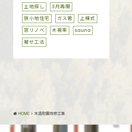
土地探し
3月再開
狭小地住宅
ガス管
上棟式
窓リノベ
木視率
sauna
被せ工法
HOME
木造耐震改修工事