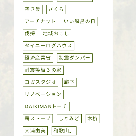
空き巣
さくら
アーチカット
いい風呂の日
伐採
地域おこし
タイニーログハウス
経済産業省
制震ダンパー
耐震等級３の家
ヨガスタジオ
廊下
リノベーション
DAIKIMANトーチ
薪ストーブ
しとみど
木杭
大浦由美
和歌山」