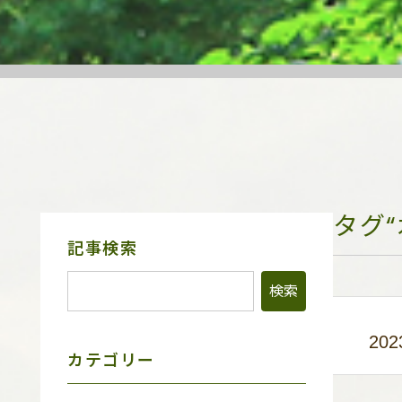
タグ
サ
記事検索
イ
ド
メ
ニ
ュ
202
ー
カテゴリー