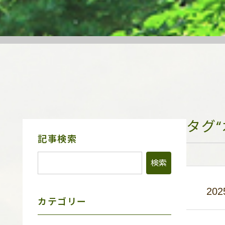
タグ
サ
記事検索
イ
ド
メ
ニ
ュ
202
ー
カテゴリー