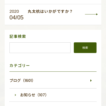
2020
丸太杭はいかがですか？
04/05
サ
記事検索
イ
ド
メ
ニ
ュ
ー
カテゴリー
ブログ（1601）
お知らせ（107）