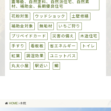
震等級、自然塗料、自然派住宅、自然素
材、補助金、長期優良住宅
花粉対策
ウッドショック
土壁修繕
補助金対象
無垢材
いちご狩り
プリペイドカード
災害の備え
木造住宅
手すり
看板板
省エネルギー
トイレ
紅葉
調湿効果
ユニットバス
丸太小屋
駅近い
鯛
HOME
木杭