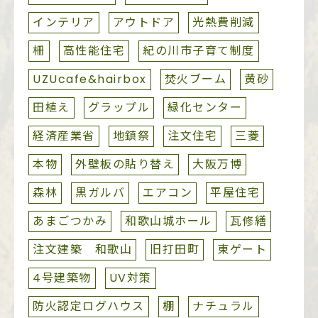
インテリア
アウトドア
光熱費削減
柵
高性能住宅
紀の川市子育て制度
UZUcafe&hairbox
焚火ブーム
黄砂
田植え
グラップル
緑化センター
経済産業省
地鎮祭
注文住宅
三菱
本物
外壁板の貼り替え
大阪万博
森林
黒ガルバ
エアコン
平屋住宅
あまごつかみ
和歌山城ホール
瓦修繕
注文建築 和歌山
旧打田町
東ゲート
4号建築物
UV対策
防火認定ログハウス
棚
ナチュラル