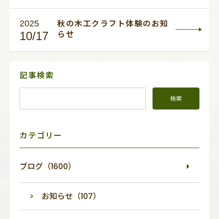
2025
秋の木工クラフト体験のお知
10/17
らせ
サ
記事検索
イ
ド
メ
ニ
ュ
ー
カテゴリー
ブログ（1600）
お知らせ（107）