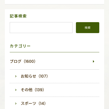
サ
記事検索
イ
ド
メ
ニ
ュ
ー
カテゴリー
ブログ（1600）
お知らせ（107）
その他（139）
スポーツ（14）