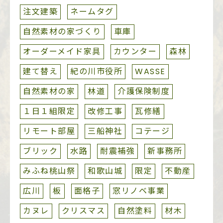
注文建築
ネームタグ
自然素材の家づくり
車庫
オーダーメイド家具
カウンター
森林
建て替え
紀の川市役所
WASSE
自然素材の家
林道
介護保険制度
１日１組限定
改修工事
瓦修繕
リモート部屋
三船神社
コテージ
ブリック
水路
耐震補強
新事務所
みふね桃山祭
和歌山城
限定
不動産
広川
板
面格子
窓リノベ事業
カヌレ
クリスマス
自然塗料
材木