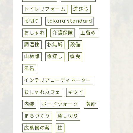
トイレリフォーム
遊び心
吊切り
takara standard
おしゃれ
介護保険
土留め
調湿性
杉無垢
設備
山林部
家探し
家曳
風呂
インテリアコーディネーター
おしゃれカフェ
キウイ
内装
ボードウォーク
黄砂
まちづくり
貸し切り
広葉樹の薪
柱