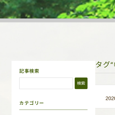
タグ
サ
記事検索
イ
ド
メ
ニ
ュ
ー
202
カテゴリー