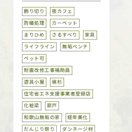
飾り切り
夜カフェ
防蟻処理
カーペット
まりひめ
さるすべり
家具
ライフライン
無垢ベンチ
ペット可
耐震改修工事補助員
遊具小屋
焼杉
住宅省エネ支援事業者登録店
化粧梁
蔀戸
和歌山無垢の家
経年美化
だんじり祭り
ダンネージ材