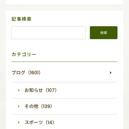
サ
記事検索
イ
ド
メ
ニ
ュ
ー
カテゴリー
ブログ（1601）
お知らせ（107）
その他（139）
スポーツ（14）