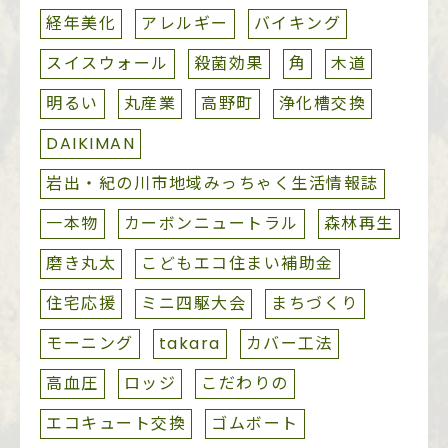
経年美化
アレルギー
バイキング
スイスウォール
殺菌効果
角
木道
明るい
丸産業
高野町
浄化槽交換
DAIKIMAN
岩出・紀の川市地域みっちゃく生活情報誌
一本物
カーボンニュートラル
森林再生
磨き丸太
こどもエコ住まい補助金
住宅応援
ミニ四駆大会
まちづくり
モーニング
takara
カバー工法
高血圧
ロッジ
こだわりの
エコキュート交換
ゴムボート