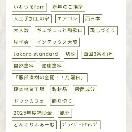
いわつるfam
新年のご挨拶
大工手加工の家
エアコン
西日本
大人数
ギュギュっと和歌山
現しづくり
見学会
インテックス大阪
takara standard
切株
西国3番札所
自然塗料
健康塗料
「服部直樹の全開！！月曜日」
榎本林業工場
製材品
殺菌成分
ドックカフェ
飾り切り
2025年度補助金
風邪
どんぐりふぁーむ
ﾌﾟﾗｲﾍﾞｰﾄｷｬﾝﾌﾟ