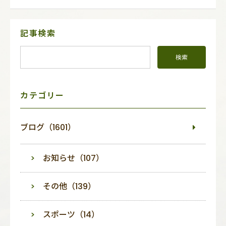
サ
記事検索
イ
ド
メ
ニ
ュ
ー
カテゴリー
ブログ（1601）
お知らせ（107）
その他（139）
スポーツ（14）