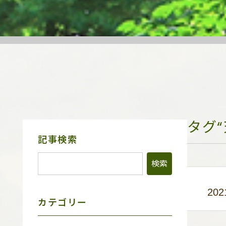
タグ
サ
記事検索
イ
ド
メ
ニ
ュ
202
ー
カテゴリー