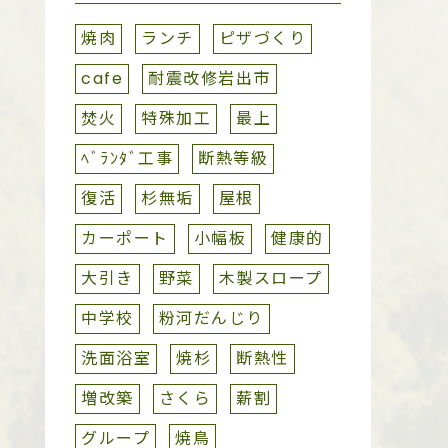
焼肉
ランチ
ピザづくり
cafe
耐震改修岩出市
焚火
特殊加工
最上
ﾍﾞﾗﾝﾀﾞ工事
断熱等級
復活
杉無垢
屋根
カーポート
小幅板
健康的
大引き
野菜
木製スロープ
中学校
粉河だんじり
洗面浴室
焼杉
断熱性
増改築
さくら
薪割
グループ
焼鳥