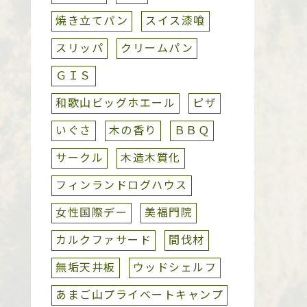
焼き立てパン
スイス漆喰
スリッパ
クリームパン
ＧＩＳ
和歌山ビッグホエール
ピザ
いぐさ
木の香り
ＢＢＱ
サークル
木造木質化
フィンランドログハウス
女性国際デー
美福門院
カルクファサード
間伐材
無垢天井板
ウッドシェルフ
あまご山プライベートキャンプ