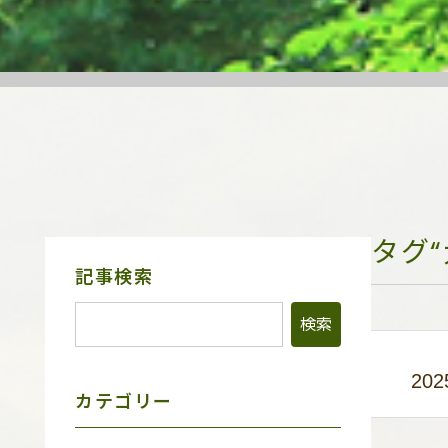
タグ
サ
記事検索
イ
ド
メ
ニ
ュ
202
ー
カテゴリー