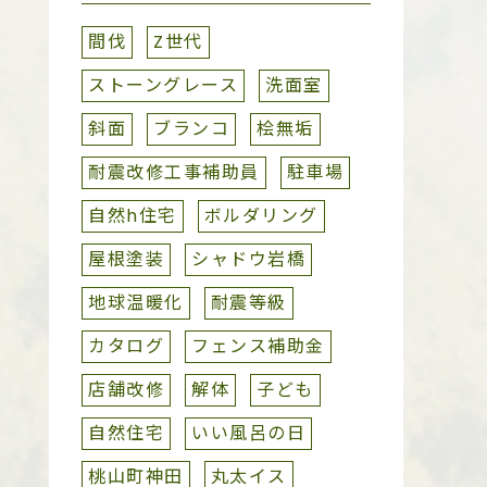
間伐
Z世代
ストーングレース
洗面室
斜面
ブランコ
桧無垢
耐震改修工事補助員
駐車場
自然h住宅
ボルダリング
屋根塗装
シャドウ岩橋
地球温暖化
耐震等級
カタログ
フェンス補助金
店舗改修
解体
子ども
自然住宅
いい風呂の日
桃山町神田
丸太イス