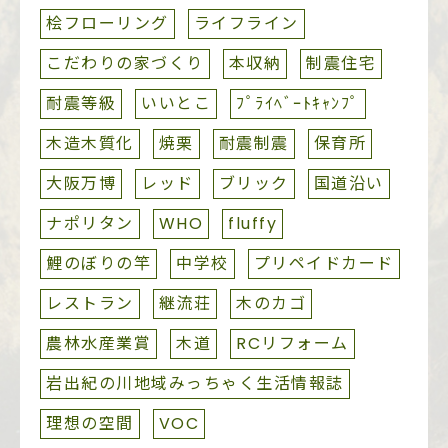
桧フローリング
ライフライン
こだわりの家づくり
本収納
制震住宅
耐震等級
いいとこ
ﾌﾟﾗｲﾍﾞｰﾄｷｬﾝﾌﾟ
木造木質化
焼栗
耐震制震
保育所
大阪万博
レッド
ブリック
国道沿い
ナポリタン
WHO
fluffy
鯉のぼりの竿
中学校
プリペイドカード
レストラン
継流荘
木のカゴ
農林水産業賞
木道
RCリフォーム
岩出紀の川地域みっちゃく生活情報誌
理想の空間
VOC