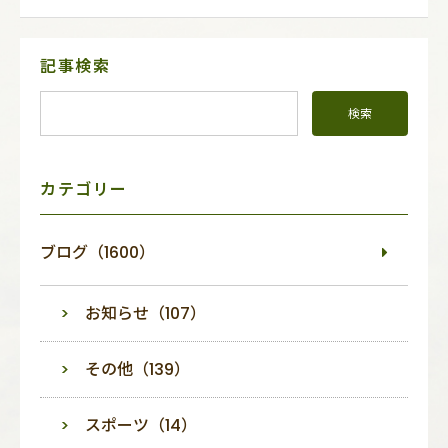
サ
記事検索
イ
ド
メ
ニ
ュ
ー
カテゴリー
ブログ（1600）
お知らせ（107）
その他（139）
スポーツ（14）