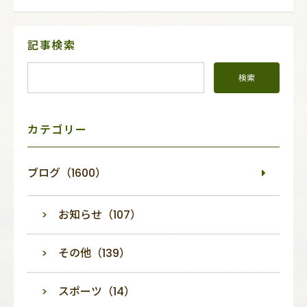
サ
記事検索
イ
ド
メ
ニ
ュ
ー
カテゴリー
ブログ（1600）
お知らせ（107）
その他（139）
スポーツ（14）