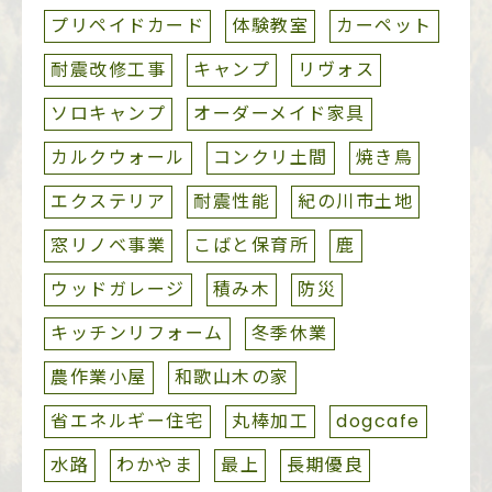
プリペイドカード
体験教室
カーペット
耐震改修工事
キャンプ
リヴォス
ソロキャンプ
オーダーメイド家具
カルクウォール
コンクリ土間
焼き鳥
エクステリア
耐震性能
紀の川市土地
窓リノベ事業
こばと保育所
鹿
ウッドガレージ
積み木
防災
キッチンリフォーム
冬季休業
農作業小屋
和歌山木の家
省エネルギー住宅
丸棒加工
dogcafe
水路
わかやま
最上
長期優良