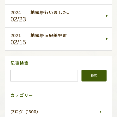
2024
地鎮祭行いました。
02/23
2021
地鎮祭in紀美野町
02/15
サ
記事検索
イ
ド
メ
ニ
ュ
ー
カテゴリー
ブログ（1600）