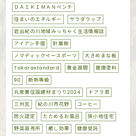
ＤＡＩＫＩＭＡＮベンチ
住まいのエネルギー
サラダラップ
岩出紀の川地域みっちゃく生活情報誌
アイアン手摺
針葉樹
ノマディックイースポーツ
大きめまな板
Takarastandard
黄金週間
健康塗料
90
断熱等級
丸産業住設建材まつり2024
ドアラ君
三州瓦
紀の川市花野
コーヒー
防火認定
たためるお風呂
狭小地住宅
野菜直売所
癒し効果
健康受託