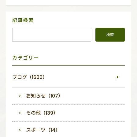
サ
記事検索
イ
ド
メ
ニ
ュ
ー
カテゴリー
ブログ（1600）
お知らせ（107）
その他（139）
スポーツ（14）