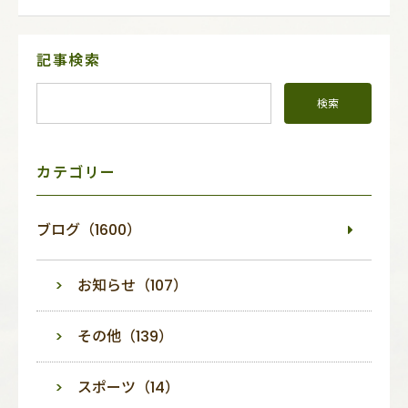
サ
記事検索
イ
ド
メ
ニ
ュ
ー
カテゴリー
ブログ（1600）
お知らせ（107）
その他（139）
スポーツ（14）