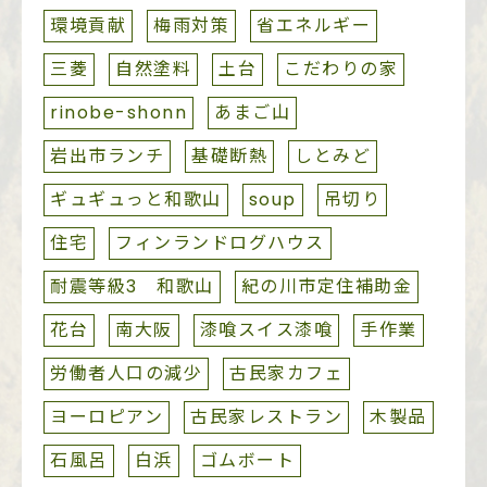
環境貢献
梅雨対策
省エネルギー
三菱
自然塗料
土台
こだわりの家
rinobe-shonn
あまご山
岩出市ランチ
基礎断熱
しとみど
ギュギュっと和歌山
soup
吊切り
住宅
フィンランドログハウス
耐震等級3 和歌山
紀の川市定住補助金
花台
南大阪
漆喰スイス漆喰
手作業
労働者人口の減少
古民家カフェ
ヨーロピアン
古民家レストラン
木製品
石風呂
白浜
ゴムボート