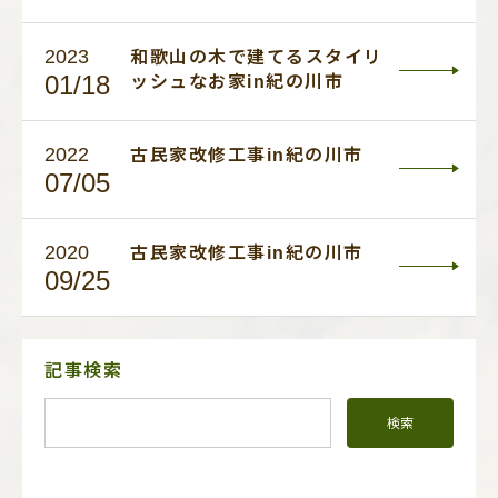
2023
和歌山の木で建てるスタイリ
01/18
ッシュなお家in紀の川市
2022
古民家改修工事in紀の川市
07/05
2020
古民家改修工事in紀の川市
09/25
サ
記事検索
イ
ド
メ
ニ
ュ
ー