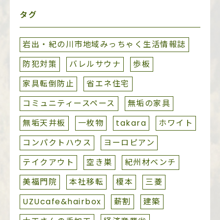
タグ
岩出・紀の川市地域みっちゃく生活情報誌
防犯対策
バレルサウナ
歩板
家具転倒防止
省エネ住宅
コミュニティースペース
無垢の家具
無垢天井板
一枚物
takara
ホワイト
コンパクトハウス
ヨーロピアン
テイクアウト
空き巣
紀州材ベンチ
美福門院
本社移転
榎本
三菱
UZUcafe&hairbox
薪割
建築