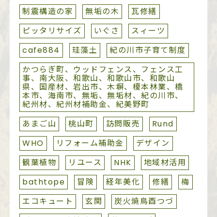
制震構造の家
無垢の木
瓦修繕
ピッタリサイズ
いぐさ
スィーツ
cafe884
珪藻土
紀の川市子育て制度
かつらぎ町、ウッドフェンス、フェンス工
事、南大阪、和歌山、和歌山市、和歌山
県、国産材、岩出市、木塀、榎本林業、橋
本市、海南市、無垢、無垢材、紀の川市、
紀州材、紀州材補助金、紀美野町
あまご山
桃山町
訪問販売
Rund
WHO
リフォーム補助金
デザイン
観葉植物
リユース
NHK
地域材活用
bathtope
冒険
経年美化
修繕
梅
エコキュート
玄関
炭火焼鳥酉つづ