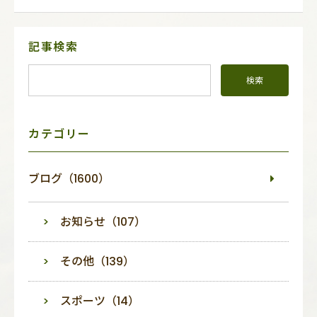
サ
記事検索
イ
ド
メ
ニ
ュ
ー
カテゴリー
ブログ（1600）
お知らせ（107）
その他（139）
スポーツ（14）