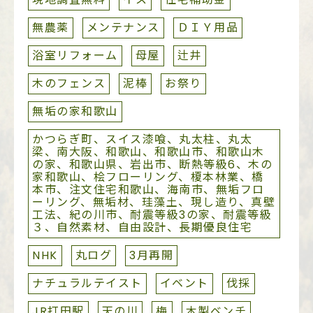
無農薬
メンテナンス
ＤＩＹ用品
浴室リフォーム
母屋
辻井
木のフェンス
泥棒
お祭り
無垢の家和歌山
かつらぎ町、スイス漆喰、丸太柱、丸太
梁、南大阪、和歌山、和歌山市、和歌山木
の家、和歌山県、岩出市、断熱等級6、木の
家和歌山、桧フローリング、榎本林業、橋
本市、注文住宅和歌山、海南市、無垢フロ
ーリング、無垢材、珪藻土、現し造り、真壁
工法、紀の川市、耐震等級3の家、耐震等級
３、自然素材、自由設計、長期優良住宅
NHK
丸ログ
3月再開
ナチュラルテイスト
イベント
伐採
JR打田駅
天の川
梅
木製ベンチ