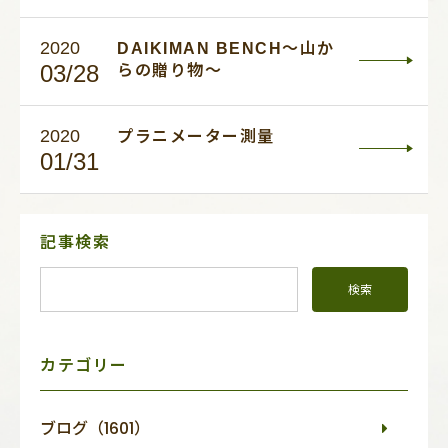
2020
DAIKIMAN BENCH～山か
03/28
らの贈り物～
2020
プラニメーター測量
01/31
サ
記事検索
イ
ド
メ
ニ
ュ
ー
カテゴリー
ブログ（1601）