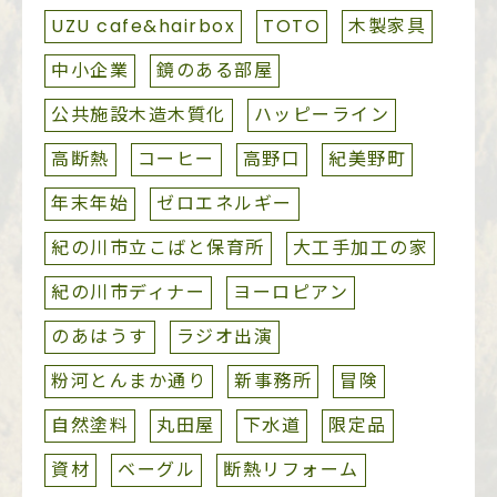
UZU cafe&hairbox
TOTO
木製家具
中小企業
鏡のある部屋
公共施設木造木質化
ハッピーライン
高断熱
コーヒー
高野口
紀美野町
年末年始
ゼロエネルギー
紀の川市立こばと保育所
大工手加工の家
紀の川市ディナー
ヨーロピアン
のあはうす
ラジオ出演
粉河とんまか通り
新事務所
冒険
自然塗料
丸田屋
下水道
限定品
資材
ベーグル
断熱リフォーム