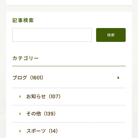
サ
記事検索
イ
ド
メ
ニ
ュ
ー
カテゴリー
ブログ（1601）
お知らせ（107）
その他（139）
スポーツ（14）