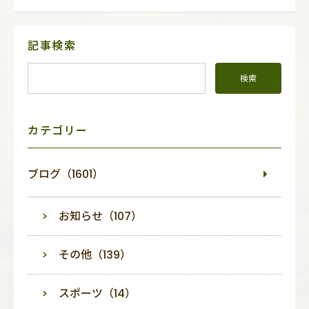
サ
記事検索
イ
ド
メ
ニ
ュ
ー
カテゴリー
ブログ（1601）
お知らせ（107）
その他（139）
スポーツ（14）