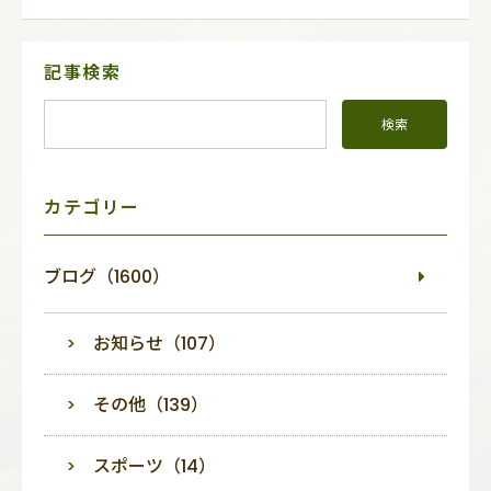
サ
記事検索
イ
ド
メ
ニ
ュ
ー
カテゴリー
ブログ（1600）
お知らせ（107）
その他（139）
スポーツ（14）