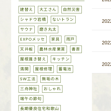
建替え
大工さん
自然災害
シャドウ岩橋
ないトラン
202
サウナ
磨き丸太
EXPOメッセ
家具
雨戸
202
天井板
農林水産業賞
書斎
屋根葺き替え
キッチン
202
満開
屋根修理
蓄電池
SW工法
無垢の木
三舟神社
おしゃれ
端午の節句
長期優良住宅和歌山