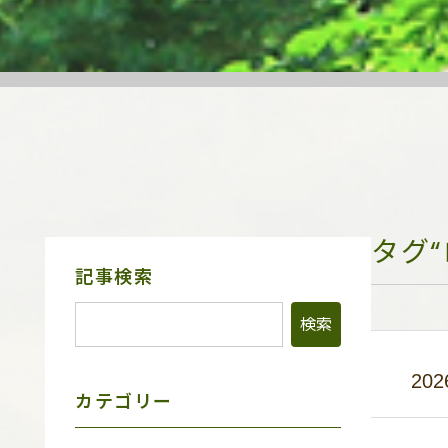
タグ
サ
記事検索
イ
ド
メ
ニ
ュ
202
ー
カテゴリー