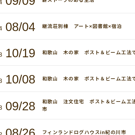
09/09
薪ストーブのある生活
4
08/04
継流荘別棟 アート×図書館×宿泊
4
10/19
和歌山 木の家 ポスト＆ビーム工法で
3
10/08
和歌山 木の家 ポスト＆ビーム工法で
3
和歌山 注文住宅 ポスト＆ビーム工法
09/28
3
市
08/26
フィンランドログハウスin紀の川市
2