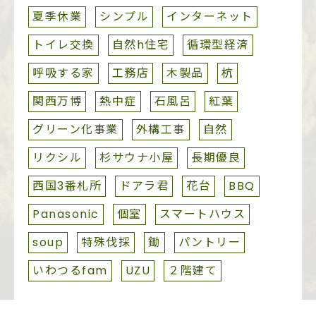
夏季休業
シンプル
インターネット
トイレ交換
自然h住宅
循環型経済
呼吸する家
工務店
木製品
杭
関西万博
熱中症
石風呂
紅葉
グリーン化事業
外構工事
自然
リクシル
杉サウナ小屋
長期優良
西国3番札所
ドアラ君
花台
BBQ
Panasonic
個室
スマートハウス
soup
特殊伐採
鋤
パントリー
いわつるfam
UZU
２階建て