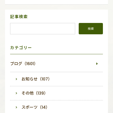
サ
記事検索
イ
ド
メ
ニ
ュ
ー
カテゴリー
ブログ（1601）
お知らせ（107）
その他（139）
スポーツ（14）