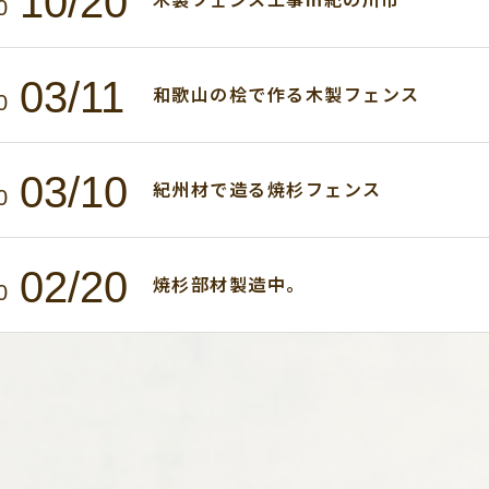
10/20
木製フェンス工事in紀の川市
0
03/11
和歌山の桧で作る木製フェンス
0
03/10
紀州材で造る焼杉フェンス
0
02/20
焼杉部材製造中。
0