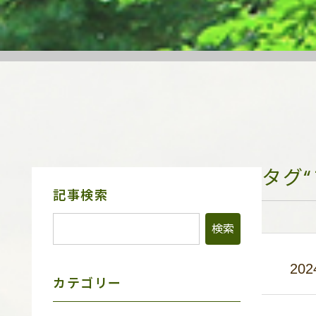
タグ
サ
記事検索
イ
ド
メ
ニ
ュ
202
ー
カテゴリー