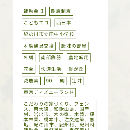
補助金 
耐震制震
こどもエコ
西日本
紀の川市立田中小学校
木製建具交換
趣味の部屋
外構
南部鉄器
農地転用
花台
快適生活
畳が丘
減農薬
90
鯛
辻井
東京ディズニーランド
こだわりの家づくり、フェン
ス、南大阪、和歌山県、国産
材、岩出市、木の家、木製、榎
本林業、橋本市、注文建築、無
垢、紀の川市、紀州材、紀州材