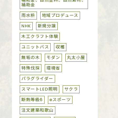
補助金、自然塗料、自然素材、
補助金
雨水枡
地域プロデュース
NHK
新規分譲
木工クラフト体験
ユニットバス
収穫
無垢の木
モダン
丸太小屋
特殊伐採
環境省
パラグライダー
スマートLED照明
サクラ
断熱等級6
eスポーツ
注文建築和歌山