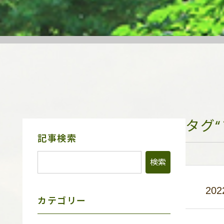
タグ
サ
記事検索
イ
ド
メ
ニ
ュ
202
ー
カテゴリー