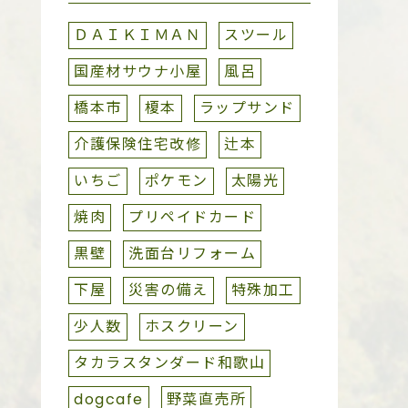
ＤＡＩＫＩＭＡＮ
スツール
国産材サウナ小屋
風呂
橋本市
榎本
ラップサンド
介護保険住宅改修
辻本
いちご
ポケモン
太陽光
焼肉
プリペイドカード
黒壁
洗面台リフォーム
下屋
災害の備え
特殊加工
少人数
ホスクリーン
タカラスタンダード和歌山
dogcafe
野菜直売所