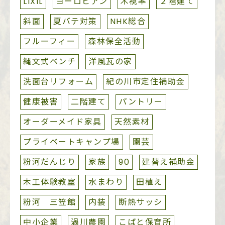
LIXIL
ヨーロピアン
木視率
２階建て
斜面
夏バテ対策
NHK総合
フルーフィー
森林保全活動
縄文式ベンチ
洋風瓦の家
洗面台リフォーム
紀の川市定住補助金
健康被害
二階建て
パントリー
オーダーメイド家具
天然素材
プライベートキャンプ場
園芸
粉河だんじり
家族
90
建替え補助金
木工体験教室
水まわり
田植え
粉河 三笠館
内装
断熱サッシ
中小企業
渦川農園
こばと保育所