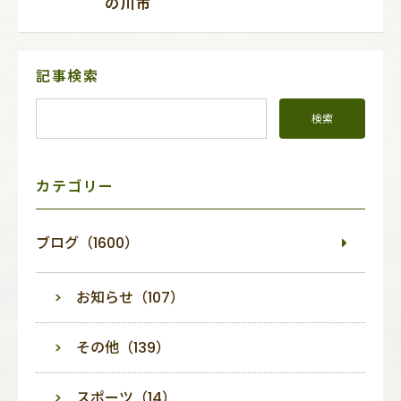
の川市
サ
記事検索
イ
ド
メ
ニ
ュ
ー
カテゴリー
ブログ（1600）
お知らせ（107）
その他（139）
スポーツ（14）