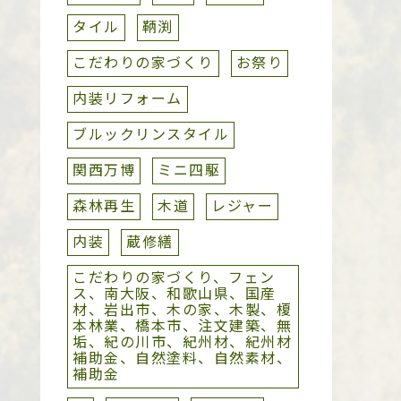
タイル
鞆渕
こだわりの家づくり
お祭り
内装リフォーム
ブルックリンスタイル
関西万博
ミニ四駆
森林再生
木道
レジャー
内装
蔵修繕
こだわりの家づくり、フェン
ス、南大阪、和歌山県、国産
材、岩出市、木の家、木製、榎
本林業、橋本市、注文建築、無
垢、紀の川市、紀州材、紀州材
補助金、自然塗料、自然素材、
補助金