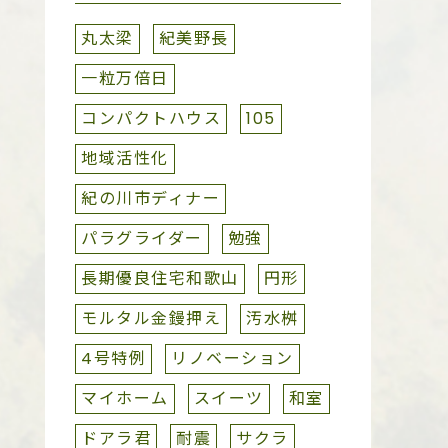
丸太梁
紀美野長
一粒万倍日
コンパクトハウス
105
地域活性化
紀の川市ディナー
パラグライダー
勉強
長期優良住宅和歌山
円形
モルタル金鏝押え
汚水桝
4号特例
リノベーション
マイホーム
スイーツ
和室
ドアラ君
耐震
サクラ