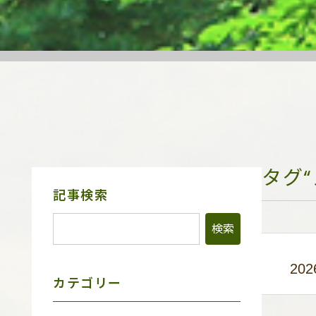
タグ
サ
記事検索
イ
ド
メ
ニ
ュ
202
ー
カテゴリー