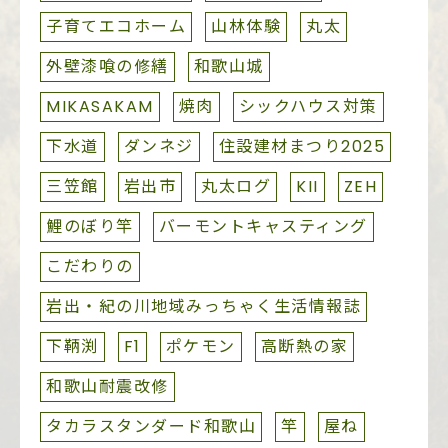
子育てエコホーム
山林体験
丸太
外壁漆喰の修繕
和歌山城
MIKASAKAM
焼肉
シックハウス対策
下水道
ダンネジ
住設建材まつり2025
三笠館
岩出市
丸太ログ
KII
ZEH
鯉のぼり竿
バーモントキャスティング
こだわりの
岩出・紀の川地域みっちゃく生活情報誌
下鞆渕
F1
ポケモン
高断熱の家
和歌山耐震改修
タカラスタンダード和歌山
竿
屋ね