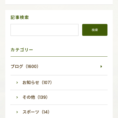
サ
記事検索
イ
ド
メ
ニ
ュ
ー
カテゴリー
ブログ（1600）
お知らせ（107）
その他（139）
スポーツ（14）