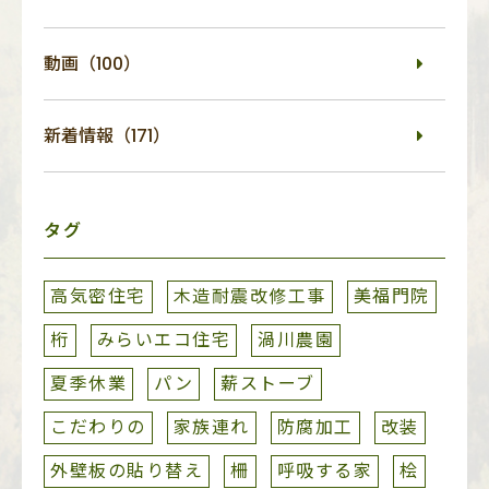
動画（100）
新着情報（171）
タグ
高気密住宅
木造耐震改修工事
美福門院
桁
みらいエコ住宅
渦川農園
夏季休業
パン
薪ストーブ
こだわりの
家族連れ
防腐加工
改装
外壁板の貼り替え
柵
呼吸する家
桧